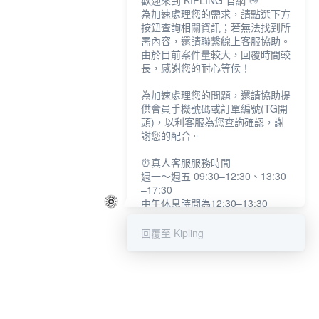
歡迎來到 KIPLING 官網 👋
為加速處理您的需求，請點選下方
按鈕查詢相關資訊；若無法找到所
需內容，還請聯繫線上客服協助。
由於目前案件量較大，回覆時間較
長，感謝您的耐心等候！
為加速處理您的問題，還請協助提
供會員手機號碼或訂單編號(TG開
頭)，以利客服為您查詢確認，謝
謝您的配合。
⏰真人客服服務時間
週一～週五 09:30–12:30、13:30
–17:30
中午休息時間為12:30–13:30
例假日及國定假日暫停服務
回覆至 Kipling
提醒您：系統會自動已讀訊息，如
未點選「聯繫專人」，線上客服將
不會收到此訊息。