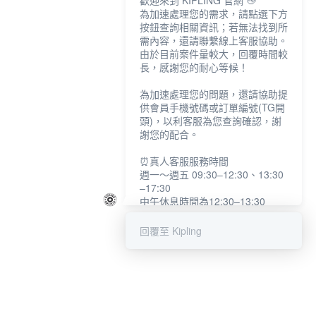
歡迎來到 KIPLING 官網 👋
為加速處理您的需求，請點選下方
按鈕查詢相關資訊；若無法找到所
需內容，還請聯繫線上客服協助。
由於目前案件量較大，回覆時間較
長，感謝您的耐心等候！
為加速處理您的問題，還請協助提
供會員手機號碼或訂單編號(TG開
頭)，以利客服為您查詢確認，謝
謝您的配合。
⏰真人客服服務時間
週一～週五 09:30–12:30、13:30
–17:30
中午休息時間為12:30–13:30
例假日及國定假日暫停服務
回覆至 Kipling
提醒您：系統會自動已讀訊息，如
未點選「聯繫專人」，線上客服將
不會收到此訊息。