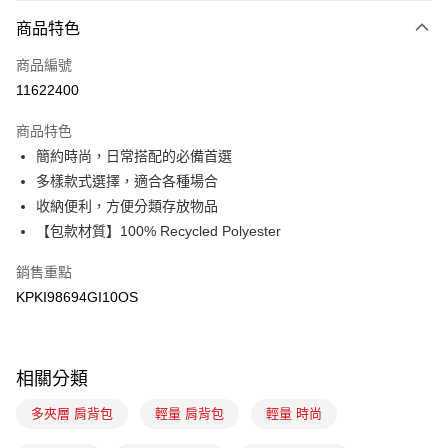
付款方式
商品特色
信用卡一次付款
商品編號
信用卡分期付款
11622400
3 期 0 利率 每期
NT$1,120
21家銀行
商品特色
6 期 0 利率 每期
NT$560
21家銀行
合作金庫商業銀行
第一商業銀行
簡約時尚，日常搭配的必備首選
華南商業銀行
彰化商業銀行
合作金庫商業銀行
第一商業銀行
超商取貨付款
多樣款式選擇，適合各種場合
上海商業儲蓄銀行
台北富邦商業銀行
華南商業銀行
彰化商業銀行
國泰世華商業銀行
兆豐國際商業銀行
收納便利，方便分類存放物品
LINE Pay
上海商業儲蓄銀行
台北富邦商業銀行
臺灣中小企業銀行
台中商業銀行
【包款材質】100% Recycled Polyester
國泰世華商業銀行
兆豐國際商業銀行
匯豐（台灣）商業銀行
華泰商業銀行
Apple Pay
臺灣中小企業銀行
台中商業銀行
聯邦商業銀行
遠東國際商業銀行
銷售重點
匯豐（台灣）商業銀行
華泰商業銀行
悠遊付
元大商業銀行
永豐商業銀行
KPKI98694GI10OS
聯邦商業銀行
遠東國際商業銀行
玉山商業銀行
星展（台灣）商業銀行
元大商業銀行
永豐商業銀行
大哥付你分期
台新國際商業銀行
中國信託商業銀行
玉山商業銀行
星展（台灣）商業銀行
相關說明
台灣樂天信用卡公司
台新國際商業銀行
中國信託商業銀行
【大哥付你分期使用說明】
相關分類
台灣樂天信用卡公司
AFTEE先享後付
1.本服務由台灣大哥大提供，台灣大哥大用戶可立即使用無須另外申請。
2.付款方式選擇「大哥付你分期」，訂單成立後會自動跳轉到大哥付的交易
相關說明
多夾層 肩背包
輕量 肩背包
輕量 時尚
流程，驗證手機門號後，選擇欲分期的期數、繳款截止日，確認付款後即完
【關於「AFTEE先享後付」】
成交易。