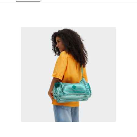
３．未成年的使用者請事先徵得法定代理人或監護人之同意方可使用
宅配
「AFTEE先享後付」，若未經同意申辦者引起之損失，本公司不負相關責
任。
每筆NT$80，滿NT$900(含以上)免運費
４．使用「AFTEE先享後付」時，將依據個別帳號之用戶狀況，依本公司即
時審查核予不同之上限額度；若仍有額度不足之情形，本公司將視審查結果
請求用戶進行身份認證。
５．嚴禁一人註冊多個帳號或使用他人資訊註冊。若發現惡意使用之情形，
恩沛科技股份有限公司將有權停止該用戶之使用額度並採取法律行動。