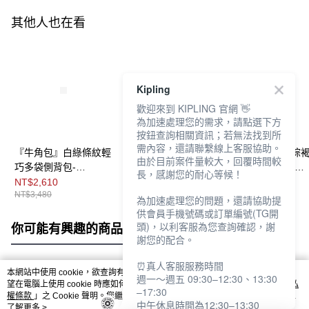
其他人也在看
Kipling
歡迎來到 KIPLING 官網 👋
為加速處理您的需求，請點選下方
按鈕查詢相關資訊；若無法找到所
需內容，還請聯繫線上客服協助。
『牛角包』白綠條紋輕
『牛角包』白綠條紋輕
『牛角包』淺棕
由於目前案件量較大，回覆時間較
巧多袋側背包-
巧多袋實用側背包-
巧多袋側背包-
長，感謝您的耐心等候！
GABBETTE S
GABB S
GABBETTE S
NT$2,610
NT$2,760
NT$3,238
NT$3,480
NT$3,680
NT$3,680
為加速處理您的問題，還請協助提
供會員手機號碼或訂單編號(TG開
頭)，以利客服為您查詢確認，謝
你可能有興趣的商品
全站排行
謝您的配合。
⏰真人客服服務時間
本網站中使用 cookie，欲查詢有關本網站使用 cookie 方式之詳情，及若您不希
週一～週五 09:30–12:30、13:30
熱門標籤
望在電腦上使用 cookie 時應如何變更電腦的 cookie 設定，請參閱本網站「
隱私
–17:30
權條款
」之 Cookie 聲明。您繼續使用本網站即表示您同意本公司得按本網站使
中午休息時間為12:30–13:30
用條款之 Cookie 聲明使用 cookie。
了解更多 >