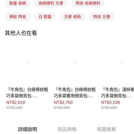
ATM付款
AFTEE先享後付是「在收到商品之後才付款」的支付方式。 讓您購物簡單
輕量 收納
收納便利 方便
時尚 收納便利
3.實際核准額度、可分期數及費用金額請依後續交易確認頁面所載為準。
便利好安心！
4.訂單成立30分鐘內，如未前往確認交易或遇審核未通過，訂單將自動取
１．簡單：不需註冊會員、不需綁卡、不需儲值。
運送方式
消。如遇「轉專審核」未通過狀況，表示未達大哥付你分期系統評分，恕無
條紋 時尚
白 輕量
方便 收納
時尚 方便
２．便利：只要手機號碼，簡訊認證，即可結帳。
法說明評估內容。
３．安心：先確認商品／服務後，再付款。
全家取貨付款
【繳款方式說明】
1.分期款項不併入電信帳單，「大哥付你分期」於每月結算日後寄送繳費提
每筆NT$80，滿NT$900(含以上)免運費
其他人也在看
【「AFTEE先享後付」結帳流程】
醒簡訊。
１．於結帳方式選擇「AFTEE先享後付」後，將跳轉至「AFTEE先享後付」
2.透過簡訊連結打開帳單後，可選擇「超商條碼／台灣大直營門市／銀行轉
付款後全家取貨
結帳頁面，進行簡訊認證並確認金額後，即可完成結帳。
帳／街口支付／iPASS MONEY」等通路繳費。
２．訂單成立數日內，您將收到繳費通知簡訊。
每筆NT$80，滿NT$900(含以上)免運費
３．收到繳費通知簡訊後14天內，點擊此簡訊中的連結，可透過四大超商／
【注意事項】
ATM／網路銀行／等多元方式進行付款，方視為交易完成。
萊爾富取貨付款
1.本服務係由「台灣大哥大股份有限公司」（以下簡稱本公司）所提供，讓
※ 請注意：結帳手續完成當下不需立刻繳費，但若您需要取消訂單，請聯絡
用戶於交易時，得透過本服務購買商品或服務，並由商店將買賣／分期付款
每筆NT$80，滿NT$900(含以上)免運費
購買商品的店家。未經商家同意取消之訂單仍視為有效，需透過AFTEE先享
買賣價金債權讓與本公司後，依約使用本公司帳單繳交帳款。
後付繳納相關費用。
2.基於同意付款使用「大哥付你分期」之契約關係目的，商店將以您的個人
付款後萊爾富取貨
※ 交易是否成功請以「AFTEE先享後付 」之結帳頁面顯示為準，若有關於
資料（包含姓名、電話或地址）提供予台灣大哥大進項蒐集、處理及利用，
是否繳費成功／繳費後需取消欲退款等相關疑問，請聯繫「AFTEE先享後付
『牛角包』白綠條紋輕
『牛角包』白綠條紋輕
『牛角包』淺棕
每筆NT$80，滿NT$900(含以上)免運費
由本公司與您本人進行分期帳單所需資料之確認、核對及更正。
客戶支援中心」
https://netprotections.freshdesk.com/support/home
巧多袋側背包-
巧多袋實用側背包-
巧多袋側背包-
3.完整用戶服務條款，請詳閱以下連結：
https://oppay.tw/userRule
7-11取貨付款
GABBETTE S
GABB S
GABBETTE S
NT$2,610
NT$2,760
NT$3,238
【注意事項】
NT$3,480
NT$3,680
NT$3,680
１．透過由恩沛科技股份有限公司提供之「AFTEE先享後付」服務完成之交
每筆NT$80，滿NT$900(含以上)免運費
易，需依本服務之必要範圍內提供個人資料，並將交易相關給付款項請求債
權轉讓予恩沛科技股份有限公司。
付款後7-11取貨
２．關於個人資料處理事宜，請瀏覽以下網址：
每筆NT$80，滿NT$900(含以上)免運費
詳細說明
商品規格
相關推薦
https://aftee.tw/terms/#terms3