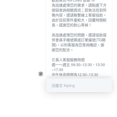
歡迎來到 KIPLING 官網 👋
為加速處理您的需求，請點選下方
按鈕查詢相關資訊；若無法找到所
需內容，還請聯繫線上客服協助。
由於目前案件量較大，回覆時間較
長，感謝您的耐心等候！
為加速處理您的問題，還請協助提
供會員手機號碼或訂單編號(TG開
頭)，以利客服為您查詢確認，謝
謝您的配合。
⏰真人客服服務時間
週一～週五 09:30–12:30、13:30
–17:30
中午休息時間為12:30–13:30
例假日及國定假日暫停服務
回覆至 Kipling
提醒您：系統會自動已讀訊息，如
未點選「聯繫專人」，線上客服將
不會收到此訊息。