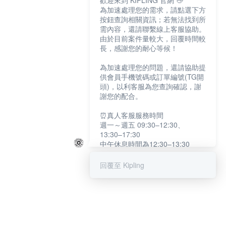
歡迎來到 KIPLING 官網 👋
為加速處理您的需求，請點選下方
按鈕查詢相關資訊；若無法找到所
需內容，還請聯繫線上客服協助。
由於目前案件量較大，回覆時間較
長，感謝您的耐心等候！
為加速處理您的問題，還請協助提
供會員手機號碼或訂單編號(TG開
頭)，以利客服為您查詢確認，謝
謝您的配合。
⏰真人客服服務時間
週一～週五 09:30–12:30、
13:30–17:30
中午休息時間為12:30–13:30
例假日及國定假日暫停服務
回覆至 Kipling
提醒您：系統會自動已讀訊息，如
未點選「聯繫專人」，線上客服將
不會收到此訊息。