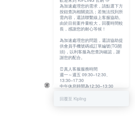
歡迎來到 KIPLING 官網 👋
為加速處理您的需求，請點選下方
按鈕查詢相關資訊；若無法找到所
需內容，還請聯繫線上客服協助。
由於目前案件量較大，回覆時間較
長，感謝您的耐心等候！
為加速處理您的問題，還請協助提
供會員手機號碼或訂單編號(TG開
頭)，以利客服為您查詢確認，謝
謝您的配合。
⏰真人客服服務時間
週一～週五 09:30–12:30、
13:30–17:30
中午休息時間為12:30–13:30
例假日及國定假日暫停服務
回覆至 Kipling
提醒您：系統會自動已讀訊息，如
未點選「聯繫專人」，線上客服將
不會收到此訊息。