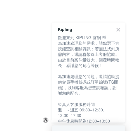
Kipling
歡迎來到 KIPLING 官網 👋
為加速處理您的需求，請點選下方
按鈕查詢相關資訊；若無法找到所
需內容，還請聯繫線上客服協助。
由於目前案件量較大，回覆時間較
長，感謝您的耐心等候！
為加速處理您的問題，還請協助提
供會員手機號碼或訂單編號(TG開
頭)，以利客服為您查詢確認，謝
謝您的配合。
⏰真人客服服務時間
週一～週五 09:30–12:30、
13:30–17:30
中午休息時間為12:30–13:30
例假日及國定假日暫停服務