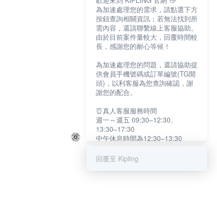
歡迎來到 KIPLING 官網 👋
為加速處理您的需求，請點選下方
按鈕查詢相關資訊；若無法找到所
需內容，還請聯繫線上客服協助。
由於目前案件量較大，回覆時間較
長，感謝您的耐心等候！
為加速處理您的問題，還請協助提
供會員手機號碼或訂單編號(TG開
頭)，以利客服為您查詢確認，謝
謝您的配合。
⏰真人客服服務時間
週一～週五 09:30–12:30、
13:30–17:30
中午休息時間為12:30–13:30
例假日及國定假日暫停服務
回覆至 Kipling
提醒您：系統會自動已讀訊息，如
未點選「聯繫專人」，線上客服將
不會收到此訊息。