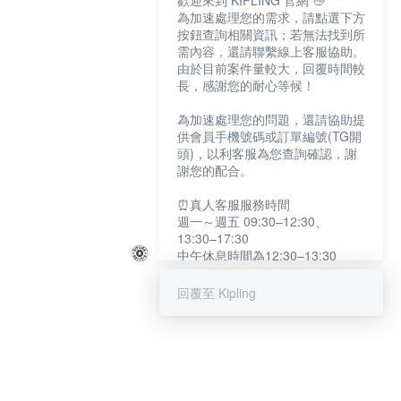
歡迎來到 KIPLING 官網 👋
為加速處理您的需求，請點選下方
按鈕查詢相關資訊；若無法找到所
需內容，還請聯繫線上客服協助。
由於目前案件量較大，回覆時間較
長，感謝您的耐心等候！
為加速處理您的問題，還請協助提
供會員手機號碼或訂單編號(TG開
頭)，以利客服為您查詢確認，謝
謝您的配合。
⏰真人客服服務時間
週一～週五 09:30–12:30、
13:30–17:30
中午休息時間為12:30–13:30
例假日及國定假日暫停服務
回覆至 Kipling
提醒您：系統會自動已讀訊息，如
未點選「聯繫專人」，線上客服將
不會收到此訊息。