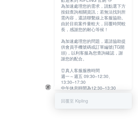
歡迎來到 KIPLING 官網 👋
為加速處理您的需求，請點選下方
按鈕查詢相關資訊；若無法找到所
需內容，還請聯繫線上客服協助。
由於目前案件量較大，回覆時間較
長，感謝您的耐心等候！
為加速處理您的問題，還請協助提
供會員手機號碼或訂單編號(TG開
頭)，以利客服為您查詢確認，謝
謝您的配合。
⏰真人客服服務時間
週一～週五 09:30–12:30、
13:30–17:30
中午休息時間為12:30–13:30
例假日及國定假日暫停服務
回覆至 Kipling
提醒您：系統會自動已讀訊息，如
未點選「聯繫專人」，線上客服將
不會收到此訊息。