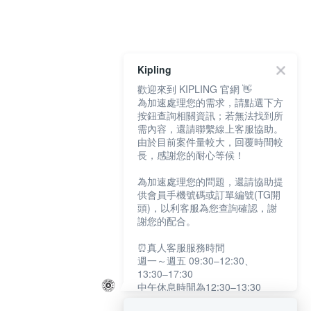
Kipling
歡迎來到 KIPLING 官網 👋
為加速處理您的需求，請點選下方
按鈕查詢相關資訊；若無法找到所
需內容，還請聯繫線上客服協助。
由於目前案件量較大，回覆時間較
長，感謝您的耐心等候！
為加速處理您的問題，還請協助提
供會員手機號碼或訂單編號(TG開
頭)，以利客服為您查詢確認，謝
謝您的配合。
⏰真人客服服務時間
週一～週五 09:30–12:30、
13:30–17:30
中午休息時間為12:30–13:30
例假日及國定假日暫停服務