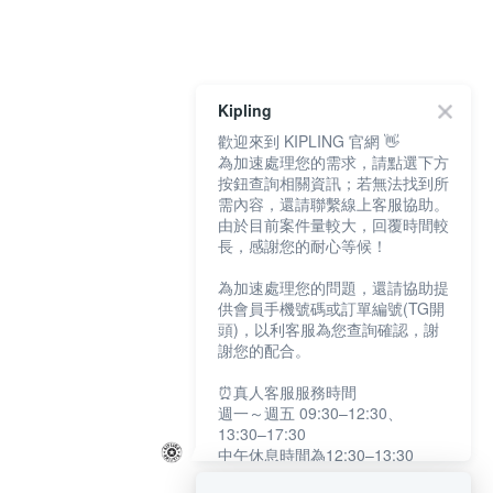
Kipling
歡迎來到 KIPLING 官網 👋
為加速處理您的需求，請點選下方
按鈕查詢相關資訊；若無法找到所
需內容，還請聯繫線上客服協助。
由於目前案件量較大，回覆時間較
長，感謝您的耐心等候！
為加速處理您的問題，還請協助提
供會員手機號碼或訂單編號(TG開
頭)，以利客服為您查詢確認，謝
謝您的配合。
⏰真人客服服務時間
週一～週五 09:30–12:30、
13:30–17:30
中午休息時間為12:30–13:30
例假日及國定假日暫停服務