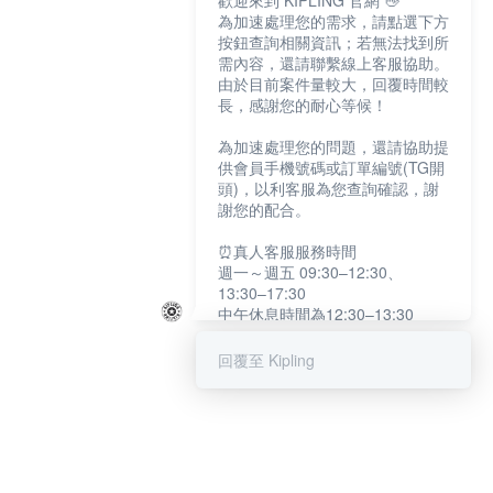
歡迎來到 KIPLING 官網 👋
為加速處理您的需求，請點選下方
按鈕查詢相關資訊；若無法找到所
需內容，還請聯繫線上客服協助。
由於目前案件量較大，回覆時間較
長，感謝您的耐心等候！
為加速處理您的問題，還請協助提
供會員手機號碼或訂單編號(TG開
頭)，以利客服為您查詢確認，謝
謝您的配合。
⏰真人客服服務時間
週一～週五 09:30–12:30、
13:30–17:30
中午休息時間為12:30–13:30
例假日及國定假日暫停服務
回覆至 Kipling
提醒您：系統會自動已讀訊息，如
未點選「聯繫專人」，線上客服將
不會收到此訊息。