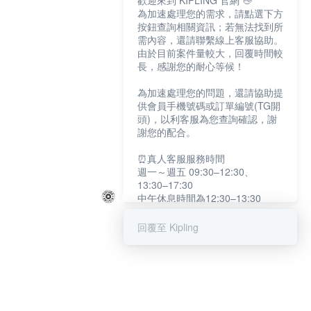
歡迎來到 KIPLING 官網 👋
為加速處理您的需求，請點選下方
按鈕查詢相關資訊；若無法找到所
需內容，還請聯繫線上客服協助。
由於目前案件量較大，回覆時間較
長，感謝您的耐心等候！
為加速處理您的問題，還請協助提
供會員手機號碼或訂單編號(TG開
頭)，以利客服為您查詢確認，謝
謝您的配合。
⏰真人客服服務時間
週一～週五 09:30–12:30、
13:30–17:30
中午休息時間為12:30–13:30
例假日及國定假日暫停服務
回覆至 Kipling
提醒您：系統會自動已讀訊息，如
未點選「聯繫專人」，線上客服將
不會收到此訊息。