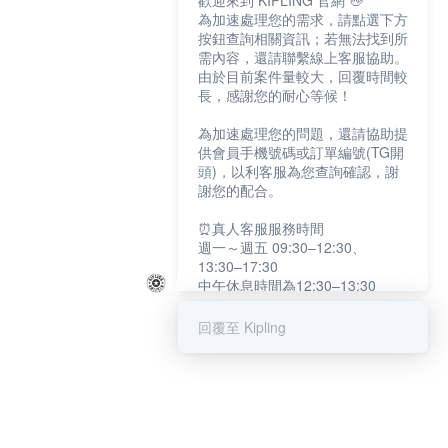
歡迎來到 KIPLING 官網 👋
為加速處理您的需求，請點選下方
按鈕查詢相關資訊；若無法找到所
需內容，還請聯繫線上客服協助。
由於目前案件量較大，回覆時間較
長，感謝您的耐心等候！
為加速處理您的問題，還請協助提
供會員手機號碼或訂單編號(TG開
頭)，以利客服為您查詢確認，謝
謝您的配合。
⏰真人客服服務時間
週一～週五 09:30–12:30、
13:30–17:30
中午休息時間為12:30–13:30
例假日及國定假日暫停服務
回覆至 Kipling
提醒您：系統會自動已讀訊息，如
未點選「聯繫專人」，線上客服將
不會收到此訊息。