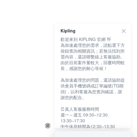
Kipling
歡迎來到 KIPLING 官網 👋
為加速處理您的需求，請點選下方
按鈕查詢相關資訊；若無法找到所
需內容，還請聯繫線上客服協助。
由於目前案件量較大，回覆時間較
長，感謝您的耐心等候！
為加速處理您的問題，還請協助提
供會員手機號碼或訂單編號(TG開
頭)，以利客服為您查詢確認，謝
謝您的配合。
⏰真人客服服務時間
週一～週五 09:30–12:30、
13:30–17:30
中午休息時間為12:30–13:30
例假日及國定假日暫停服務