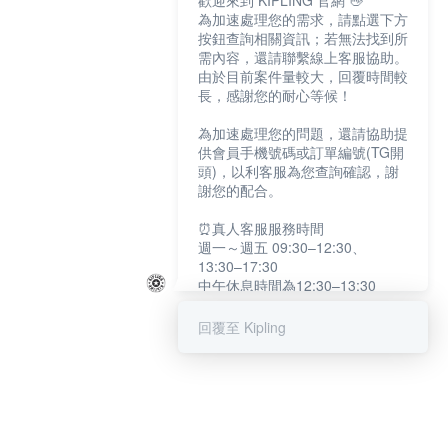
歡迎來到 KIPLING 官網 👋
為加速處理您的需求，請點選下方
按鈕查詢相關資訊；若無法找到所
需內容，還請聯繫線上客服協助。
由於目前案件量較大，回覆時間較
長，感謝您的耐心等候！
為加速處理您的問題，還請協助提
供會員手機號碼或訂單編號(TG開
頭)，以利客服為您查詢確認，謝
謝您的配合。
⏰真人客服服務時間
週一～週五 09:30–12:30、
13:30–17:30
中午休息時間為12:30–13:30
例假日及國定假日暫停服務
回覆至 Kipling
提醒您：系統會自動已讀訊息，如
未點選「聯繫專人」，線上客服將
不會收到此訊息。