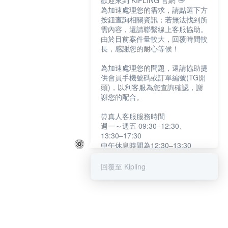
歡迎來到 KIPLING 官網 👋
為加速處理您的需求，請點選下方
按鈕查詢相關資訊；若無法找到所
需內容，還請聯繫線上客服協助。
由於目前案件量較大，回覆時間較
長，感謝您的耐心等候！
為加速處理您的問題，還請協助提
供會員手機號碼或訂單編號(TG開
頭)，以利客服為您查詢確認，謝
謝您的配合。
⏰真人客服服務時間
週一～週五 09:30–12:30、
13:30–17:30
中午休息時間為12:30–13:30
例假日及國定假日暫停服務
回覆至 Kipling
提醒您：系統會自動已讀訊息，如
未點選「聯繫專人」，線上客服將
不會收到此訊息。