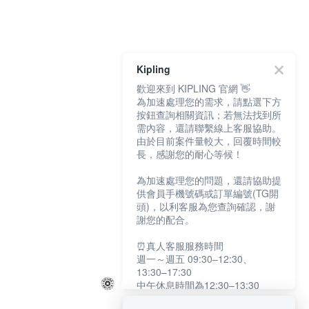
Kipling
歡迎來到 KIPLING 官網 👋
為加速處理您的需求，請點選下方
按鈕查詢相關資訊；若無法找到所
需內容，還請聯繫線上客服協助。
由於目前案件量較大，回覆時間較
長，感謝您的耐心等候！
為加速處理您的問題，還請協助提
供會員手機號碼或訂單編號(TG開
頭)，以利客服為您查詢確認，謝
謝您的配合。
⏰真人客服服務時間
週一～週五 09:30–12:30、
13:30–17:30
中午休息時間為12:30–13:30
例假日及國定假日暫停服務