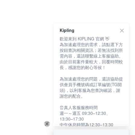
Kipling
歡迎來到 KIPLING 官網 👋
為加速處理您的需求，請點選下方
按鈕查詢相關資訊；若無法找到所
需內容，還請聯繫線上客服協助。
由於目前案件量較大，回覆時間較
長，感謝您的耐心等候！
為加速處理您的問題，還請協助提
供會員手機號碼或訂單編號(TG開
頭)，以利客服為您查詢確認，謝
謝您的配合。
⏰真人客服服務時間
週一～週五 09:30–12:30、
13:30–17:30
中午休息時間為12:30–13:30
例假日及國定假日暫停服務