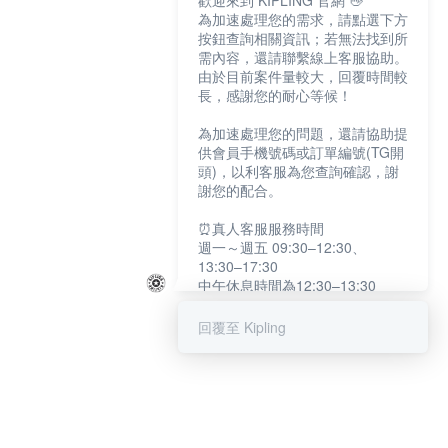
歡迎來到 KIPLING 官網 👋
為加速處理您的需求，請點選下方
按鈕查詢相關資訊；若無法找到所
需內容，還請聯繫線上客服協助。
由於目前案件量較大，回覆時間較
長，感謝您的耐心等候！
為加速處理您的問題，還請協助提
供會員手機號碼或訂單編號(TG開
頭)，以利客服為您查詢確認，謝
謝您的配合。
⏰真人客服服務時間
週一～週五 09:30–12:30、
13:30–17:30
中午休息時間為12:30–13:30
例假日及國定假日暫停服務
回覆至 Kipling
提醒您：系統會自動已讀訊息，如
未點選「聯繫專人」，線上客服將
不會收到此訊息。