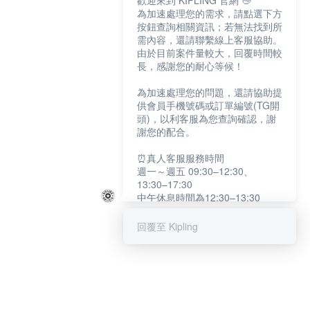
歡迎來到 KIPLING 官網 👋
為加速處理您的需求，請點選下方
按鈕查詢相關資訊；若無法找到所
需內容，還請聯繫線上客服協助。
由於目前案件量較大，回覆時間較
長，感謝您的耐心等候！
為加速處理您的問題，還請協助提
供會員手機號碼或訂單編號(TG開
頭)，以利客服為您查詢確認，謝
謝您的配合。
⏰真人客服服務時間
週一～週五 09:30–12:30、
13:30–17:30
中午休息時間為12:30–13:30
例假日及國定假日暫停服務
回覆至 Kipling
提醒您：系統會自動已讀訊息，如
未點選「聯繫專人」，線上客服將
不會收到此訊息。