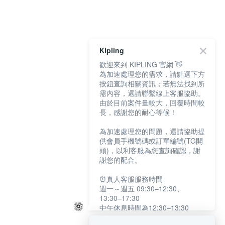
Kipling
歡迎來到 KIPLING 官網 👋
為加速處理您的需求，請點選下方
按鈕查詢相關資訊；若無法找到所
需內容，還請聯繫線上客服協助。
由於目前案件量較大，回覆時間較
長，感謝您的耐心等候！
為加速處理您的問題，還請協助提
供會員手機號碼或訂單編號(TG開
頭)，以利客服為您查詢確認，謝
謝您的配合。
⏰真人客服服務時間
週一～週五 09:30–12:30、
13:30–17:30
中午休息時間為12:30–13:30
例假日及國定假日暫停服務