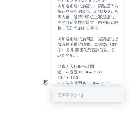
歡迎來到 KIPLING 官網 👋
為加速處理您的需求，請點選下方
按鈕查詢相關資訊；若無法找到所
需內容，還請聯繫線上客服協助。
由於目前案件量較大，回覆時間較
長，感謝您的耐心等候！
為加速處理您的問題，還請協助提
供會員手機號碼或訂單編號(TG開
頭)，以利客服為您查詢確認，謝
謝您的配合。
⏰真人客服服務時間
週一～週五 09:30–12:30、
13:30–17:30
中午休息時間為12:30–13:30
例假日及國定假日暫停服務
回覆至 Kipling
提醒您：系統會自動已讀訊息，如
未點選「聯繫專人」，線上客服將
不會收到此訊息。