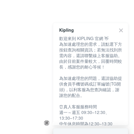
Kipling
歡迎來到 KIPLING 官網 👋
為加速處理您的需求，請點選下方
按鈕查詢相關資訊；若無法找到所
需內容，還請聯繫線上客服協助。
由於目前案件量較大，回覆時間較
長，感謝您的耐心等候！
為加速處理您的問題，還請協助提
供會員手機號碼或訂單編號(TG開
頭)，以利客服為您查詢確認，謝
謝您的配合。
⏰真人客服服務時間
週一～週五 09:30–12:30、
13:30–17:30
中午休息時間為12:30–13:30
例假日及國定假日暫停服務