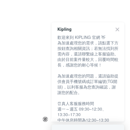
Kipling
歡迎來到 KIPLING 官網 👋
為加速處理您的需求，請點選下方
按鈕查詢相關資訊；若無法找到所
需內容，還請聯繫線上客服協助。
由於目前案件量較大，回覆時間較
長，感謝您的耐心等候！
為加速處理您的問題，還請協助提
供會員手機號碼或訂單編號(TG開
頭)，以利客服為您查詢確認，謝
謝您的配合。
⏰真人客服服務時間
週一～週五 09:30–12:30、
13:30–17:30
中午休息時間為12:30–13:30
例假日及國定假日暫停服務