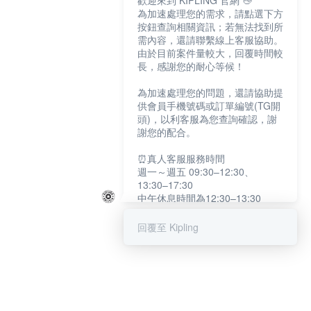
歡迎來到 KIPLING 官網 👋
為加速處理您的需求，請點選下方
按鈕查詢相關資訊；若無法找到所
需內容，還請聯繫線上客服協助。
由於目前案件量較大，回覆時間較
長，感謝您的耐心等候！
為加速處理您的問題，還請協助提
供會員手機號碼或訂單編號(TG開
頭)，以利客服為您查詢確認，謝
謝您的配合。
⏰真人客服服務時間
週一～週五 09:30–12:30、
13:30–17:30
中午休息時間為12:30–13:30
例假日及國定假日暫停服務
回覆至 Kipling
提醒您：系統會自動已讀訊息，如
未點選「聯繫專人」，線上客服將
不會收到此訊息。