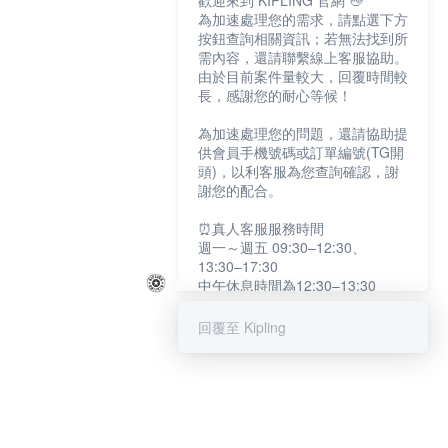
歡迎來到 KIPLING 官網 👋
為加速處理您的需求，請點選下方
按鈕查詢相關資訊；若無法找到所
需內容，還請聯繫線上客服協助。
由於目前案件量較大，回覆時間較
長，感謝您的耐心等候！
為加速處理您的問題，還請協助提
供會員手機號碼或訂單編號(TG開
頭)，以利客服為您查詢確認，謝
謝您的配合。
⏰真人客服服務時間
週一～週五 09:30–12:30、
13:30–17:30
中午休息時間為12:30–13:30
例假日及國定假日暫停服務
回覆至 Kipling
提醒您：系統會自動已讀訊息，如
未點選「聯繫專人」，線上客服將
不會收到此訊息。