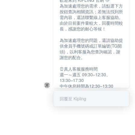
歡迎來到 KIPLING 官網 👋
為加速處理您的需求，請點選下方
按鈕查詢相關資訊；若無法找到所
需內容，還請聯繫線上客服協助。
由於目前案件量較大，回覆時間較
長，感謝您的耐心等候！
為加速處理您的問題，還請協助提
供會員手機號碼或訂單編號(TG開
頭)，以利客服為您查詢確認，謝
謝您的配合。
⏰真人客服服務時間
週一～週五 09:30–12:30、
13:30–17:30
中午休息時間為12:30–13:30
例假日及國定假日暫停服務
回覆至 Kipling
提醒您：系統會自動已讀訊息，如
未點選「聯繫專人」，線上客服將
不會收到此訊息。