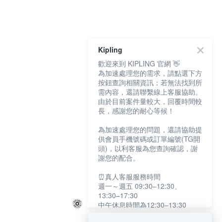
Kipling
歡迎來到 KIPLING 官網 👋
為加速處理您的需求，請點選下方
按鈕查詢相關資訊；若無法找到所
需內容，還請聯繫線上客服協助。
由於目前案件量較大，回覆時間較
長，感謝您的耐心等候！
為加速處理您的問題，還請協助提
供會員手機號碼或訂單編號(TG開
頭)，以利客服為您查詢確認，謝
謝您的配合。
⏰真人客服服務時間
週一～週五 09:30–12:30、
13:30–17:30
中午休息時間為12:30–13:30
例假日及國定假日暫停服務