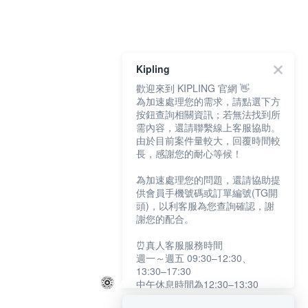
Kipling
歡迎來到 KIPLING 官網 👋
為加速處理您的需求，請點選下方
按鈕查詢相關資訊；若無法找到所
需內容，還請聯繫線上客服協助。
由於目前案件量較大，回覆時間較
長，感謝您的耐心等候！
為加速處理您的問題，還請協助提
供會員手機號碼或訂單編號(TG開
頭)，以利客服為您查詢確認，謝
謝您的配合。
⏰真人客服服務時間
週一～週五 09:30–12:30、
13:30–17:30
中午休息時間為12:30–13:30
例假日及國定假日暫停服務