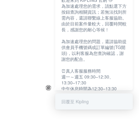
歡迎來到 KIPLING 官網 👋
為加速處理您的需求，請點選下方
按鈕查詢相關資訊；若無法找到所
需內容，還請聯繫線上客服協助。
由於目前案件量較大，回覆時間較
長，感謝您的耐心等候！
為加速處理您的問題，還請協助提
供會員手機號碼或訂單編號(TG開
頭)，以利客服為您查詢確認，謝
謝您的配合。
⏰真人客服服務時間
週一～週五 09:30–12:30、
13:30–17:30
中午休息時間為12:30–13:30
例假日及國定假日暫停服務
回覆至 Kipling
提醒您：系統會自動已讀訊息，如
未點選「聯繫專人」，線上客服將
不會收到此訊息。