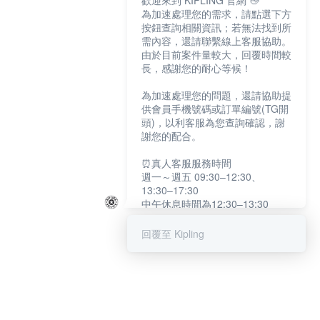
歡迎來到 KIPLING 官網 👋
為加速處理您的需求，請點選下方
按鈕查詢相關資訊；若無法找到所
需內容，還請聯繫線上客服協助。
由於目前案件量較大，回覆時間較
長，感謝您的耐心等候！
為加速處理您的問題，還請協助提
供會員手機號碼或訂單編號(TG開
頭)，以利客服為您查詢確認，謝
謝您的配合。
⏰真人客服服務時間
週一～週五 09:30–12:30、
13:30–17:30
中午休息時間為12:30–13:30
例假日及國定假日暫停服務
回覆至 Kipling
提醒您：系統會自動已讀訊息，如
未點選「聯繫專人」，線上客服將
不會收到此訊息。