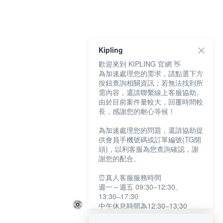
Kipling
歡迎來到 KIPLING 官網 👋
為加速處理您的需求，請點選下方
按鈕查詢相關資訊；若無法找到所
需內容，還請聯繫線上客服協助。
由於目前案件量較大，回覆時間較
長，感謝您的耐心等候！
為加速處理您的問題，還請協助提
供會員手機號碼或訂單編號(TG開
頭)，以利客服為您查詢確認，謝
謝您的配合。
⏰真人客服服務時間
週一～週五 09:30–12:30、
13:30–17:30
中午休息時間為12:30–13:30
例假日及國定假日暫停服務