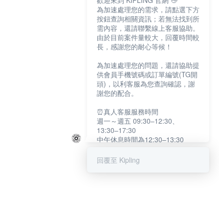
歡迎來到 KIPLING 官網 👋
為加速處理您的需求，請點選下方
按鈕查詢相關資訊；若無法找到所
需內容，還請聯繫線上客服協助。
由於目前案件量較大，回覆時間較
長，感謝您的耐心等候！
為加速處理您的問題，還請協助提
供會員手機號碼或訂單編號(TG開
頭)，以利客服為您查詢確認，謝
謝您的配合。
⏰真人客服服務時間
週一～週五 09:30–12:30、
13:30–17:30
中午休息時間為12:30–13:30
例假日及國定假日暫停服務
回覆至 Kipling
提醒您：系統會自動已讀訊息，如
未點選「聯繫專人」，線上客服將
不會收到此訊息。