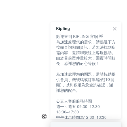
Kipling
歡迎來到 KIPLING 官網 👋
為加速處理您的需求，請點選下方
按鈕查詢相關資訊；若無法找到所
需內容，還請聯繫線上客服協助。
由於目前案件量較大，回覆時間較
長，感謝您的耐心等候！
為加速處理您的問題，還請協助提
供會員手機號碼或訂單編號(TG開
頭)，以利客服為您查詢確認，謝
謝您的配合。
⏰真人客服服務時間
週一～週五 09:30–12:30、
13:30–17:30
中午休息時間為12:30–13:30
例假日及國定假日暫停服務