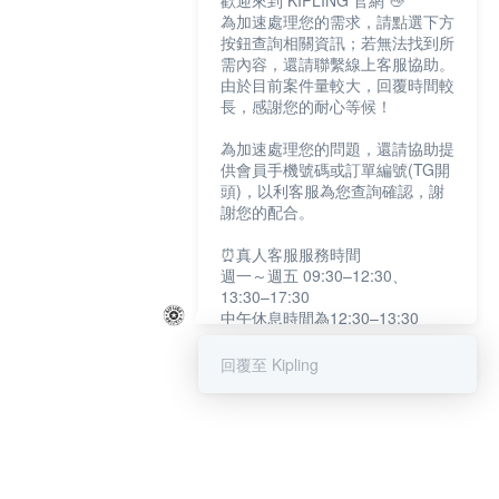
歡迎來到 KIPLING 官網 👋
為加速處理您的需求，請點選下方
按鈕查詢相關資訊；若無法找到所
需內容，還請聯繫線上客服協助。
由於目前案件量較大，回覆時間較
長，感謝您的耐心等候！
為加速處理您的問題，還請協助提
供會員手機號碼或訂單編號(TG開
頭)，以利客服為您查詢確認，謝
謝您的配合。
⏰真人客服服務時間
週一～週五 09:30–12:30、
13:30–17:30
中午休息時間為12:30–13:30
例假日及國定假日暫停服務
回覆至 Kipling
提醒您：系統會自動已讀訊息，如
未點選「聯繫專人」，線上客服將
不會收到此訊息。