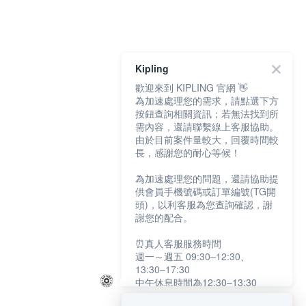
Kipling
歡迎來到 KIPLING 官網 👋
為加速處理您的需求，請點選下方
按鈕查詢相關資訊；若無法找到所
需內容，還請聯繫線上客服協助。
由於目前案件量較大，回覆時間較
長，感謝您的耐心等候！
為加速處理您的問題，還請協助提
供會員手機號碼或訂單編號(TG開
頭)，以利客服為您查詢確認，謝
謝您的配合。
⏰真人客服服務時間
週一～週五 09:30–12:30、
13:30–17:30
中午休息時間為12:30–13:30
例假日及國定假日暫停服務