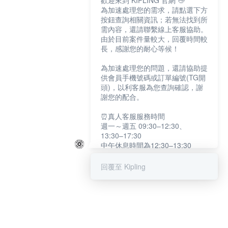
歡迎來到 KIPLING 官網 👋
為加速處理您的需求，請點選下方
按鈕查詢相關資訊；若無法找到所
需內容，還請聯繫線上客服協助。
由於目前案件量較大，回覆時間較
長，感謝您的耐心等候！
為加速處理您的問題，還請協助提
供會員手機號碼或訂單編號(TG開
頭)，以利客服為您查詢確認，謝
謝您的配合。
⏰真人客服服務時間
週一～週五 09:30–12:30、
13:30–17:30
中午休息時間為12:30–13:30
例假日及國定假日暫停服務
回覆至 Kipling
提醒您：系統會自動已讀訊息，如
未點選「聯繫專人」，線上客服將
不會收到此訊息。