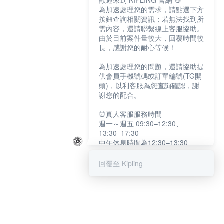
歡迎來到 KIPLING 官網 👋
為加速處理您的需求，請點選下方
按鈕查詢相關資訊；若無法找到所
需內容，還請聯繫線上客服協助。
由於目前案件量較大，回覆時間較
長，感謝您的耐心等候！
為加速處理您的問題，還請協助提
供會員手機號碼或訂單編號(TG開
頭)，以利客服為您查詢確認，謝
謝您的配合。
⏰真人客服服務時間
週一～週五 09:30–12:30、
13:30–17:30
中午休息時間為12:30–13:30
例假日及國定假日暫停服務
回覆至 Kipling
提醒您：系統會自動已讀訊息，如
未點選「聯繫專人」，線上客服將
不會收到此訊息。