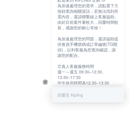
歡迎來到 KIPLING 官網 👋
為加速處理您的需求，請點選下方
按鈕查詢相關資訊；若無法找到所
需內容，還請聯繫線上客服協助。
由於目前案件量較大，回覆時間較
長，感謝您的耐心等候！
為加速處理您的問題，還請協助提
供會員手機號碼或訂單編號(TG開
頭)，以利客服為您查詢確認，謝
謝您的配合。
⏰真人客服服務時間
週一～週五 09:30–12:30、
13:30–17:30
中午休息時間為12:30–13:30
例假日及國定假日暫停服務
回覆至 Kipling
提醒您：系統會自動已讀訊息，如
未點選「聯繫專人」，線上客服將
不會收到此訊息。