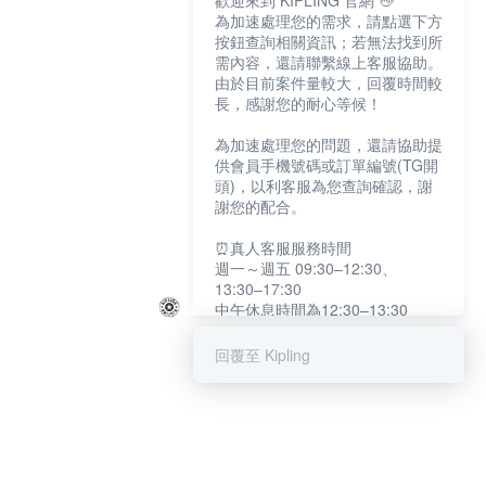
歡迎來到 KIPLING 官網 👋
為加速處理您的需求，請點選下方
按鈕查詢相關資訊；若無法找到所
需內容，還請聯繫線上客服協助。
由於目前案件量較大，回覆時間較
長，感謝您的耐心等候！
為加速處理您的問題，還請協助提
供會員手機號碼或訂單編號(TG開
頭)，以利客服為您查詢確認，謝
謝您的配合。
⏰真人客服服務時間
週一～週五 09:30–12:30、
13:30–17:30
中午休息時間為12:30–13:30
例假日及國定假日暫停服務
回覆至 Kipling
提醒您：系統會自動已讀訊息，如
未點選「聯繫專人」，線上客服將
不會收到此訊息。