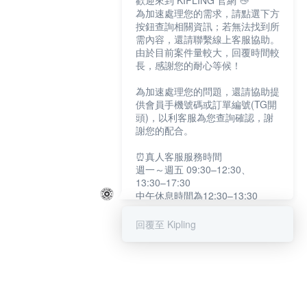
歡迎來到 KIPLING 官網 👋
為加速處理您的需求，請點選下方
按鈕查詢相關資訊；若無法找到所
需內容，還請聯繫線上客服協助。
由於目前案件量較大，回覆時間較
長，感謝您的耐心等候！
為加速處理您的問題，還請協助提
供會員手機號碼或訂單編號(TG開
頭)，以利客服為您查詢確認，謝
謝您的配合。
⏰真人客服服務時間
週一～週五 09:30–12:30、
13:30–17:30
中午休息時間為12:30–13:30
例假日及國定假日暫停服務
回覆至 Kipling
提醒您：系統會自動已讀訊息，如
未點選「聯繫專人」，線上客服將
不會收到此訊息。