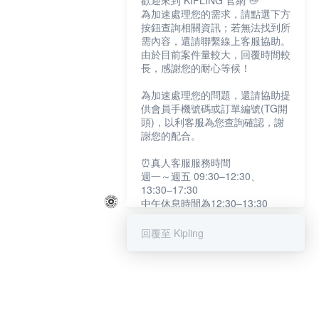
歡迎來到 KIPLING 官網 👋
為加速處理您的需求，請點選下方
按鈕查詢相關資訊；若無法找到所
需內容，還請聯繫線上客服協助。
由於目前案件量較大，回覆時間較
長，感謝您的耐心等候！
為加速處理您的問題，還請協助提
供會員手機號碼或訂單編號(TG開
頭)，以利客服為您查詢確認，謝
謝您的配合。
⏰真人客服服務時間
週一～週五 09:30–12:30、
13:30–17:30
中午休息時間為12:30–13:30
例假日及國定假日暫停服務
回覆至 Kipling
提醒您：系統會自動已讀訊息，如
未點選「聯繫專人」，線上客服將
不會收到此訊息。