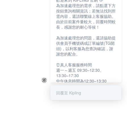
歡迎來到 KIPLING 官網 👋
為加速處理您的需求，請點選下方
按鈕查詢相關資訊；若無法找到所
需內容，還請聯繫線上客服協助。
由於目前案件量較大，回覆時間較
長，感謝您的耐心等候！
為加速處理您的問題，還請協助提
供會員手機號碼或訂單編號(TG開
頭)，以利客服為您查詢確認，謝
謝您的配合。
⏰真人客服服務時間
週一～週五 09:30–12:30、
13:30–17:30
中午休息時間為12:30–13:30
例假日及國定假日暫停服務
回覆至 Kipling
提醒您：系統會自動已讀訊息，如
未點選「聯繫專人」，線上客服將
不會收到此訊息。