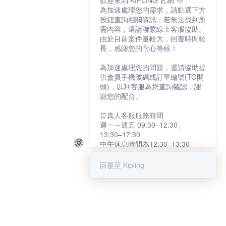
歡迎來到 KIPLING 官網 👋
為加速處理您的需求，請點選下方
按鈕查詢相關資訊；若無法找到所
需內容，還請聯繫線上客服協助。
由於目前案件量較大，回覆時間較
長，感謝您的耐心等候！
為加速處理您的問題，還請協助提
供會員手機號碼或訂單編號(TG開
頭)，以利客服為您查詢確認，謝
謝您的配合。
⏰真人客服服務時間
週一～週五 09:30–12:30、
13:30–17:30
中午休息時間為12:30–13:30
例假日及國定假日暫停服務
回覆至 Kipling
提醒您：系統會自動已讀訊息，如
未點選「聯繫專人」，線上客服將
不會收到此訊息。