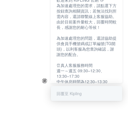
歡迎來到 KIPLING 官網 👋
為加速處理您的需求，請點選下方
按鈕查詢相關資訊；若無法找到所
需內容，還請聯繫線上客服協助。
由於目前案件量較大，回覆時間較
長，感謝您的耐心等候！
為加速處理您的問題，還請協助提
供會員手機號碼或訂單編號(TG開
頭)，以利客服為您查詢確認，謝
謝您的配合。
⏰真人客服服務時間
週一～週五 09:30–12:30、
13:30–17:30
中午休息時間為12:30–13:30
例假日及國定假日暫停服務
回覆至 Kipling
提醒您：系統會自動已讀訊息，如
未點選「聯繫專人」，線上客服將
不會收到此訊息。