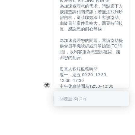
歡迎來到 KIPLING 官網 👋
為加速處理您的需求，請點選下方
按鈕查詢相關資訊；若無法找到所
需內容，還請聯繫線上客服協助。
由於目前案件量較大，回覆時間較
長，感謝您的耐心等候！
為加速處理您的問題，還請協助提
供會員手機號碼或訂單編號(TG開
頭)，以利客服為您查詢確認，謝
謝您的配合。
⏰真人客服服務時間
週一～週五 09:30–12:30、
13:30–17:30
中午休息時間為12:30–13:30
例假日及國定假日暫停服務
回覆至 Kipling
提醒您：系統會自動已讀訊息，如
未點選「聯繫專人」，線上客服將
不會收到此訊息。