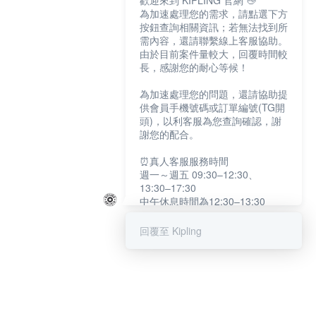
歡迎來到 KIPLING 官網 👋
為加速處理您的需求，請點選下方
按鈕查詢相關資訊；若無法找到所
需內容，還請聯繫線上客服協助。
由於目前案件量較大，回覆時間較
長，感謝您的耐心等候！
為加速處理您的問題，還請協助提
供會員手機號碼或訂單編號(TG開
頭)，以利客服為您查詢確認，謝
謝您的配合。
⏰真人客服服務時間
週一～週五 09:30–12:30、
13:30–17:30
中午休息時間為12:30–13:30
例假日及國定假日暫停服務
回覆至 Kipling
提醒您：系統會自動已讀訊息，如
未點選「聯繫專人」，線上客服將
不會收到此訊息。