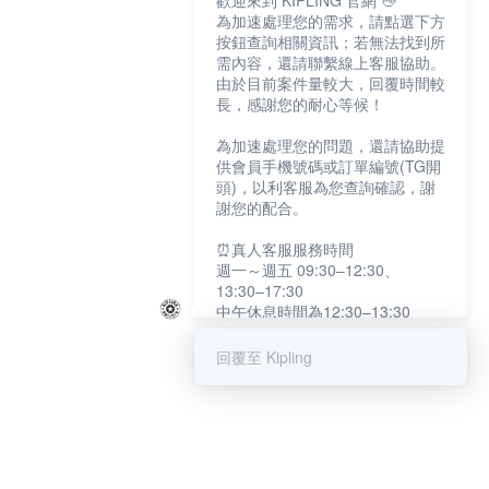
歡迎來到 KIPLING 官網 👋
為加速處理您的需求，請點選下方
按鈕查詢相關資訊；若無法找到所
需內容，還請聯繫線上客服協助。
由於目前案件量較大，回覆時間較
長，感謝您的耐心等候！
為加速處理您的問題，還請協助提
供會員手機號碼或訂單編號(TG開
頭)，以利客服為您查詢確認，謝
謝您的配合。
⏰真人客服服務時間
週一～週五 09:30–12:30、
13:30–17:30
中午休息時間為12:30–13:30
例假日及國定假日暫停服務
回覆至 Kipling
提醒您：系統會自動已讀訊息，如
未點選「聯繫專人」，線上客服將
不會收到此訊息。